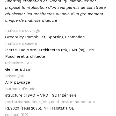
Sporting Promotion et GreenCity Immobilier ont
proposé la réalisation d’un seul permis de construire
réunissant les architectes au sein d’un groupement
unique de maîtrise d’œuvre
maîtrise d’ouvrage
GreenCity Immobilier, Sporting Promotion
maîtrise d’œuvre
Pierre-Luc Morel architectes (m), LAN (m), Eric
Poucheret architecte
urbaniste ZAC
Germe & Jam
paysagiste
ATP paysage
bureaux d’études
structure : ISAO – VRD : G2 Ingénierie
performance énergétique et
environnementale
RE2020 (seuil 2025), NF Habitat HQE
surface (SP)