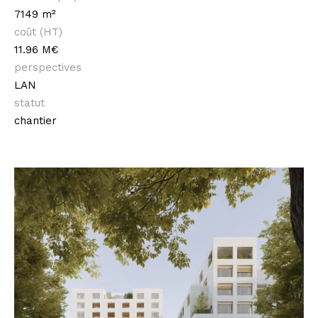
7149 m²
coût (HT)
11.96 M€
perspectives
LAN
statut
chantier