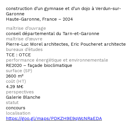
construction d’un gymnase et d’un dojo
à Verdun-sur-
Garonne
Haute-Garonne, France – 2024
maîtrise d’ouvrage
conseil départemental du Tarn-et-Garonne
maîtrise d’œuvre
Pierre-Luc Morel architectes, Eric Poucheret architecte
bureaux d’études
TCE : OTCE
performance énergétique et
environnementale
RE2020 – façade bioclimatique
surface (SP)
2600 m²
coût (HT)
4.29 M€
perspectives
Galerie Blanche
statut
concours
localisation
https://goo.gl/maps/PDKZH9E9qWcNRaEDA